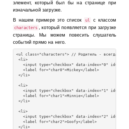
элемент, который был бы на странице при
изначальной загрузке.
В нашем примере это список
с классом
ul
, который появляется при загрузке
characters
страницы. Мы можем повесить слушатель
событий прямо на него.
<ul class="characters"> // Родитель - всегда на с
 <li>

   <input type="checkbox" data-index="0" id="char
   <label for="char0">Mickey</label>

 </li>

 <li>

   <input type="checkbox" data-index="1" id="char
   <label for="char1">Minnie</label>

 </li>

 <li>

   <input type="checkbox" data-index="2" id="char
   <label for="char2">Goofy</label>

 </li>
