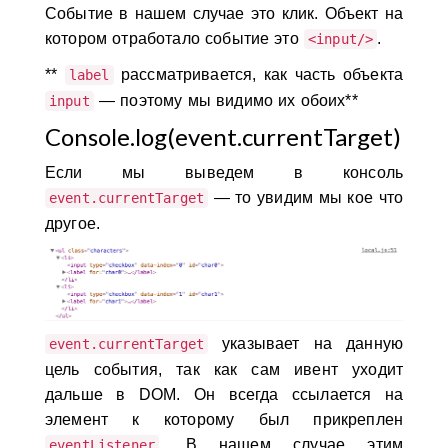
Событие в нашем случае это клик. Объект на
котором отработало событие это
.
<input/>
**
рассматривается, как часть объекта
label
— поэтому мы видимо их обоих**
input
Console.log(event.currentTarget)
Если мы выведем в консоль
— то увидим мы кое что
event.currentTarget
другое.
указывает на данную
event.currentTarget
цель события, так как сам ивент уходит
дальше в DOM. Он всегда ссылается на
элемент к которому был прикреплен
. В нашем случае этим
eventListener