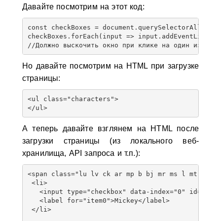
Давайте посмотрим на этот код:
const checkBoxes = document.querySelectorAll('inp
checkBoxes.forEach(input => input.addEventListene
Но давайте посмотрим на HTML при загрузке
страницы:
<ul class="characters">

А теперь давайте взглянем на HTML после
загрузки страницы (из локального веб-
хранилища, API запроса и т.п.):
<span class="lu lv ck ar mp b bj mr ms l mt"><ul 
 <li>

   <input type="checkbox" data-index="0" id="item0
   <label for="item0">Mickey</label>

 </li>
