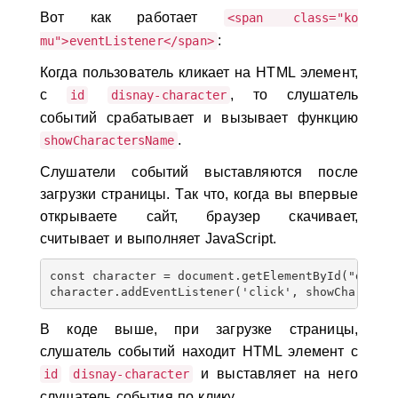
Вот как работает
<span class="ko
:
mu">eventListener</span>
Когда пользователь кликает на HTML элемент,
с
, то слушатель
id
disnay-character
событий срабатывает и вызывает функцию
.
showCharactersName
Слушатели событий выставляются после
загрузки страницы. Так что, когда вы впервые
открываете сайт, браузер скачивает,
считывает и выполняет JavaScript.
const character = document.getElementById("disney
В коде выше, при загрузке страницы,
слушатель событий находит HTML элемент с
и выставляет на него
id
disnay-character
слушатель события по клику.