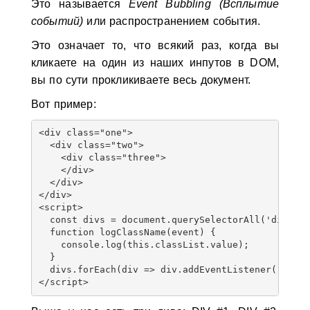
Это называется
Event Bubbling (Всплытие
событий)
или распространением события.
Это означает то, что всякий раз, когда вы
кликаете на один из наших инпутов в DOM,
вы по сути прокликиваете весь документ.
Вот пример:
<div class="one">
  <div class="two">
    <div class="three">
    </div>
  </div>
</div>
<script>
  const divs = document.querySelectorAll('div'); 
  function logClassName(event) {
    console.log(this.classList.value);
  }
  divs.forEach(div => div.addEventListener('click