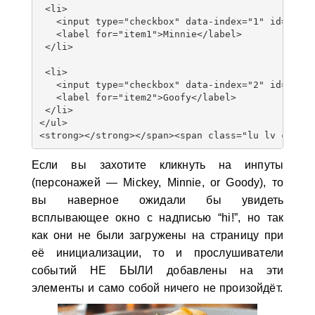
 <li>

   <input type="checkbox" data-index="1" id="item1
   <label for="item1">Minnie</label>

 </li>

 <li>

   <input type="checkbox" data-index="2" id="item2
   <label for="item2">Goofy</label>

 </li>

</ul>

Если вы захотите кликнуть на инпуты
(персонажей — Mickey, Minnie, or Goody), то
вы наверное ожидали бы увидеть
всплывающее окно с надписью “hi!”, но так
как они не были загружены на страницу при
её инициализации, то и прослушиватели
событий
НЕ БЫЛИ
добавлены на эти
элементы и само собой ничего не произойдёт.