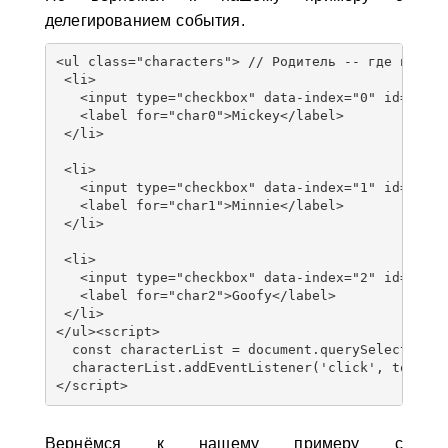
делегированием события.
<ul class="characters"> 
// Родитель -- где и нахо
 <li>
   <input type="checkbox" data-index="0" id="char
   <label for="char0">Mickey</label>
 </li>
 <li>
   <input type="checkbox" data-index="1" id="char
   <label for="char1">Minnie</label>
 </li>
 <li>
   <input type="checkbox" data-index="2" id="char
   <label for="char2">Goofy</label>
 </li>
</ul>
<script>
  const characterList = document.querySelector('.
  characterList.addEventListener('click', toggleD
</script>
Вернёмся к нашему примеру с